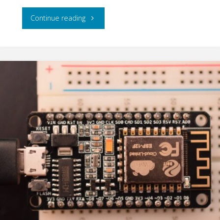
"NodeMCU
Continue reading
Blink
+
HTTP"