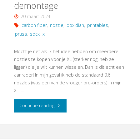
demontage
20 maart 2024
carbon fiber
,
nozzle
,
obxidian
,
printables
,
prusa
,
sock
,
xl
Mocht je net als ik het idee hebben om meerdere
nozzles te kopen voor je XL (sterker nog, heb ze
liggen) die je wilt kunnen wisselen. Dan is dit echt een
aanrader! In mijn geval ik heb de standaard 0.6
nozzles (was een van de vroeger pre-orders) in mijn
XL. …
"Snel
Continue reading
een
nozzle