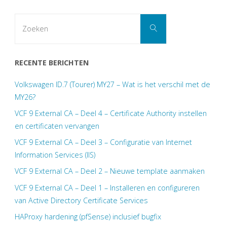
wisselen
Zoek
Zoeken
van
naar:
de
RECENTE BERICHTEN
Prusa
Volkswagen ID.7 (Tourer) MY27 – Wat is het verschil met de
XL
MY26?
VCF 9 External CA – Deel 4 – Certificate Authority instellen
zonder
en certificaten vervangen
demontage"
VCF 9 External CA – Deel 3 – Configuratie van Internet
Information Services (IIS)
VCF 9 External CA – Deel 2 – Nieuwe template aanmaken
VCF 9 External CA – Deel 1 – Installeren en configureren
van Active Directory Certificate Services
HAProxy hardening (pfSense) inclusief bugfix